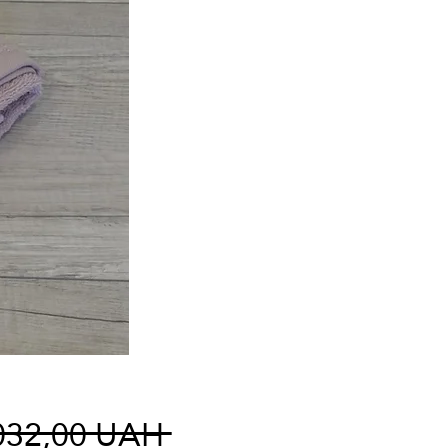
Κανονική
032,00 UAH 