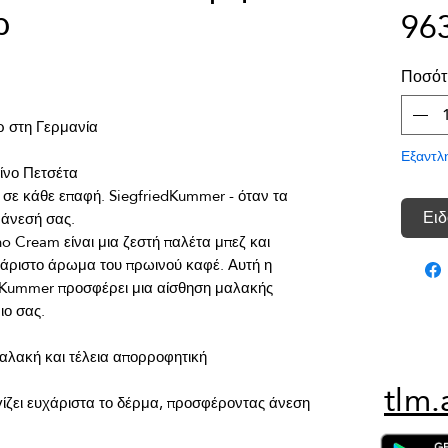
ρ
96
Ποσότ
Εξαντλ
 σε κάθε επαφή. SiegfriedKummer - όταν τα 
Ειδ
 Cream είναι μια ζεστή παλέτα μπεζ και 
χάριστο άρωμα του πρωινού καφέ. Αυτή η 
dKummer προσφέρει μια αίσθηση μαλακής 
tlm.