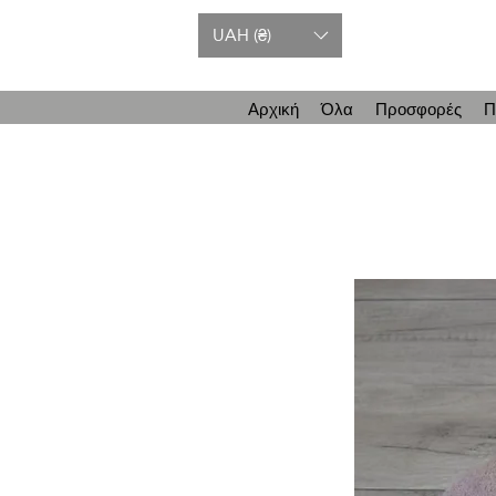
UAH (₴)
Αρχική
Όλα
Προσφορές
Π