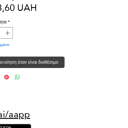
Τιμή
τιμή
3,60 UAH
Έκπτωσης
ητα
*
ημένο
οποίηση όταν είναι διαθέσιμο
ai/aapp