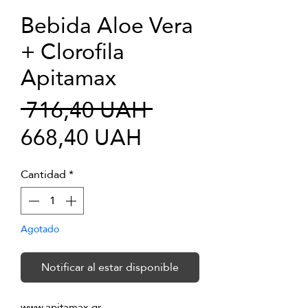
Bebida Aloe Vera
+ Clorofila
Apitamax
Precio
 716,40 UAH 
Precio
668,40 UAH
de
Cantidad
*
oferta
Agotado
Notificar al estar disponible