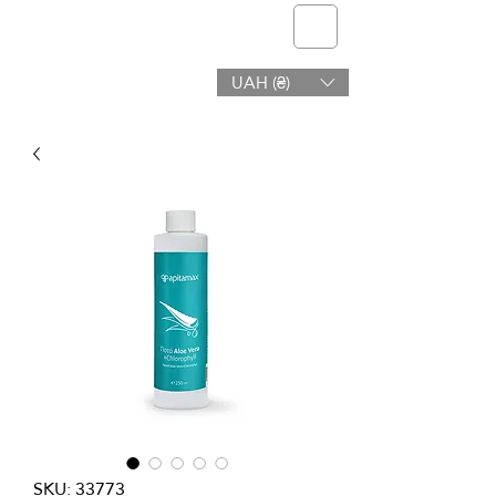
telmone
UAH (₴)
Salud y Belleza
SKU: 33773