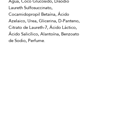
Agua, Coco Glucosido, Disodio 
Laureth Sulfosuccinato, 
Cocamidopropil Betaína, Ácido 
Azelaico, Urea, Glicerina, D-Panteno, 
Citrato de Laureth-7, Ácido Láctico, 
Ácido Salicílico, Alantoína, Benzoato 
Términos de uso del producto:
Aplica el gel sobre la piel húmeda con 
movimientos de masaje suaves, 
Volumen/Masa:
Fragancia:
Tipo de piel: