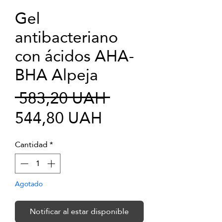
Gel
antibacteriano
con ácidos AHA-
BHA Alpeja
Precio
 583,20 UAH 
Precio
544,80 UAH
de
Cantidad
*
oferta
Agotado
Notificar al estar disponible