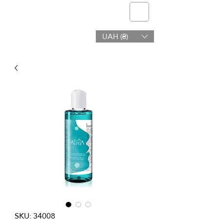
telmone
UAH (₴)
Salud y Belleza
SKU: 34008