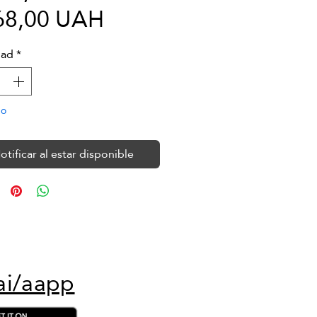
Precio
68,00 UAH
de
dad
*
oferta
do
otificar al estar disponible
ai/aapp