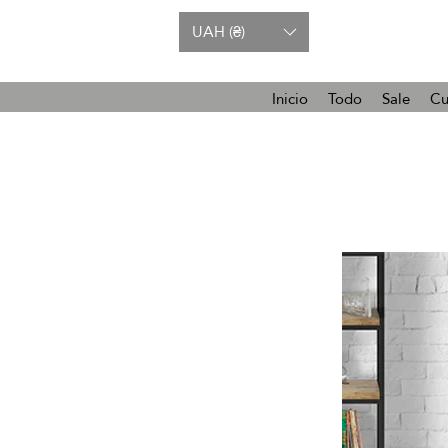
UAH (₴)
Inicio
Todo
Sale
Cu