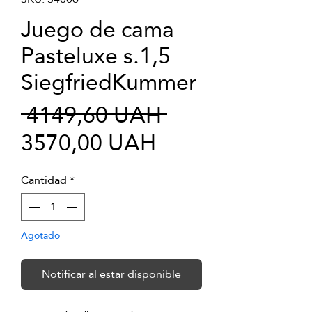
Juego de cama
Pasteluxe s.1,5
SiegfriedKummer
Precio
 4149,60 UAH 
Precio
3570,00 UAH
de
Cantidad
*
oferta
Agotado
Notificar al estar disponible