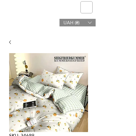
telmone
UAH (₴)
Salud y Belleza
SKU: 34689