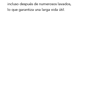
incluso después de numerosos lavados, 
Ingredientes del producto:
Tela: 100% algodón de alta calidad.
tlm.ai/aapp