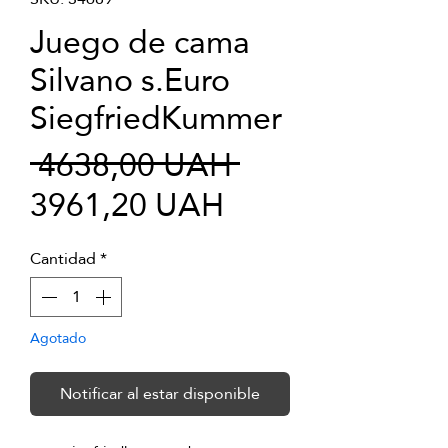
Juego de cama
Silvano s.Euro
SiegfriedKummer
Precio
 4638,00 UAH 
Precio
3961,20 UAH
de
Cantidad
*
oferta
Agotado
Notificar al estar disponible