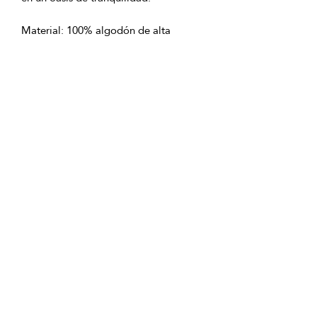
Material: 100% algodón de alta 
Ingredientes del producto:
100% algodón de alta calidad.
tlm.ai/aapp