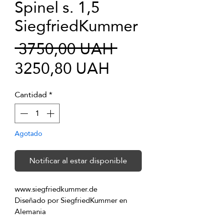
Spinel s. 1,5
SiegfriedKummer
Precio
 3750,00 UAH 
Precio
3250,80 UAH
de
Cantidad
*
oferta
Agotado
Notificar al estar disponible
Diseñado por SiegfriedKummer en 