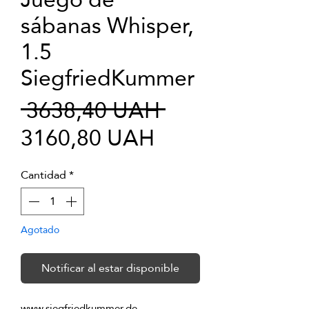
sábanas Whisper,
1.5
SiegfriedKummer
Precio
 3638,40 UAH 
Precio
3160,80 UAH
de
Cantidad
*
oferta
Agotado
Notificar al estar disponible