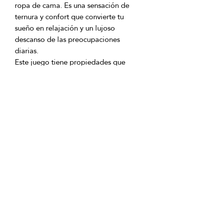
ropa de cama. Es una sensación de 
ternura y confort que convierte tu 
sueño en relajación y un lujoso 
descanso de las preocupaciones 
Este juego tiene propiedades que 
facilitan su cuidado: es fácil de lavar y 
mantiene su color y calidad incluso 
funda de almohada 2 piezas - 50x70 
GTIN: 0000000344340