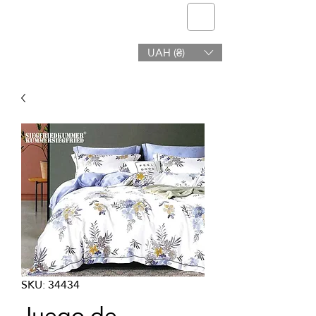
telmone
UAH (₴)
Salud y Belleza
SKU: 34434
Juego de