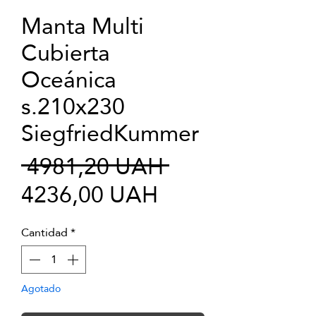
Manta Multi
Cubierta
Oceánica
s.210x230
SiegfriedKummer
Precio
 4981,20 UAH 
Precio
4236,00 UAH
de
Cantidad
*
oferta
Agotado