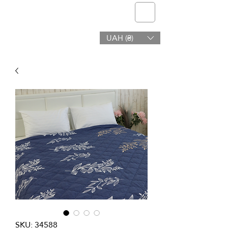
telmone
UAH (₴)
Salud y Belleza
SKU: 34588