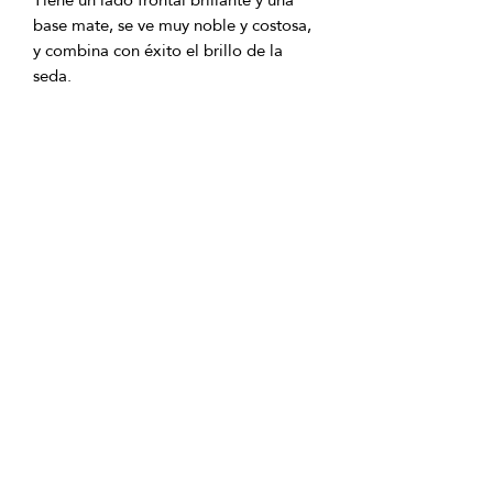
base mate, se ve muy noble y costosa, 
y combina con éxito el brillo de la 
El satén tiene muchas cualidades 
- absorbe y elimina la humedad 
- proporciona un equilibrio óptimo de 
- apenas se encoge y no se arruga al 
Las variaciones multicolores serán del 
gusto de los estetas más exigentes, 
ahora puedes combinar colores a tu 