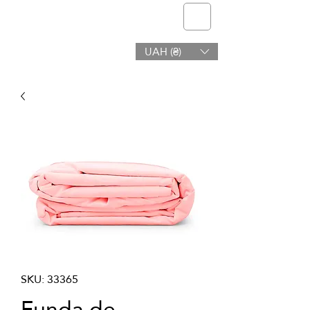
telmone
UAH (₴)
Salud y Belleza
SKU: 33365
Funda de