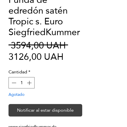
edredón satén
Tropic s. Euro
SiegfriedKummer
Precio
 3594,00 UAH 
Precio
3126,00 UAH
de
Cantidad
*
oferta
Agotado
Notificar al estar disponible