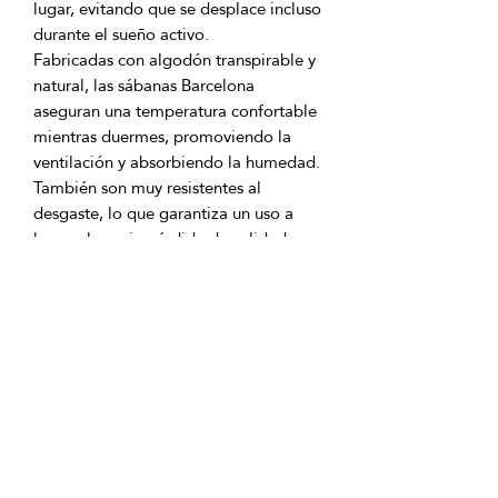
lugar, evitando que se desplace incluso 
Fabricadas con algodón transpirable y 
natural, las sábanas Barcelona 
aseguran una temperatura confortable 
mientras duermes, promoviendo la 
ventilación y absorbiendo la humedad. 
También son muy resistentes al 
desgaste, lo que garantiza un uso a 
Con las sábanas Barcelona, tu cama se 
convertirá en un lugar donde la 
comodidad se encuentra con la 
elegancia. Añade una capa de estilo y 
confort a tu dormitorio con estas 
hermosas sábanas elásticas de 
algodón que combinan 