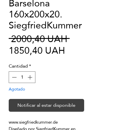
Barselona
160x200x20.
SiegfriedKummer
Precio
 2000,40 UAH 
Precio
1850,40 UAH
de
Cantidad
*
oferta
Agotado
Notificar al estar disponible
Diseñado por SiegfriedKummer en 