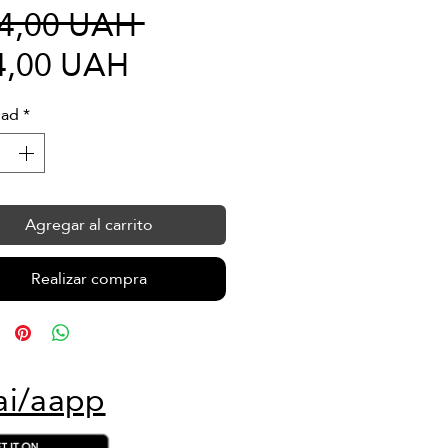
Precio
44,00 UAH 
Precio
4,00 UAH
de
dad
*
oferta
Agregar al carrito
Realizar compra
ai/aapp