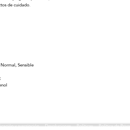
:
enol
icación y suscripción
Devoluciones
Políticas
Política de Priv