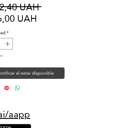
Precio
42,40 UAH 
Precio
6,00 UAH
de
dad
*
oferta
do
otificar al estar disponible
ai/aapp