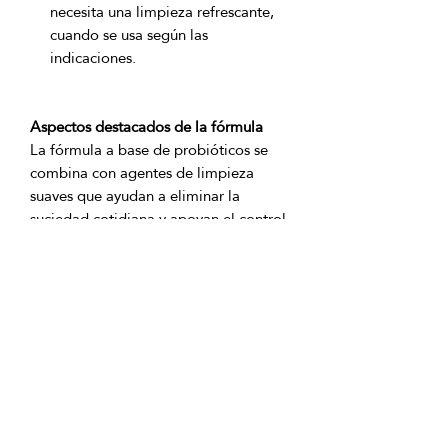
necesita una limpieza refrescante,
cuando se usa según las
indicaciones.
Aspectos destacados de la fórmula
La fórmula a base de probióticos se 
combina con agentes de limpieza 
suaves que ayudan a eliminar la 
suciedad cotidiana y apoyan el control 
de olores. Una fragancia ligera deja las 
áreas tratadas con un olor más fresco, 
lo que la convierte en una adición 
conveniente a las rutinas de limpieza 
regulares para textiles, muebles y 
Ingredientes del producto: