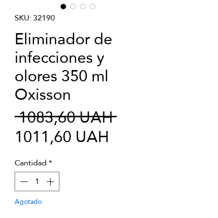
SKU: 32190
Eliminador de
infecciones y
olores 350 ml
Oxisson
Precio
 1083,60 UAH 
Precio
1011,60 UAH
de
Cantidad
*
oferta
Agotado