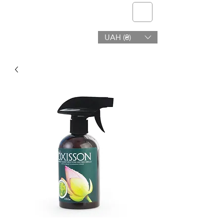
telmone
UAH (₴)
Salud y Belleza