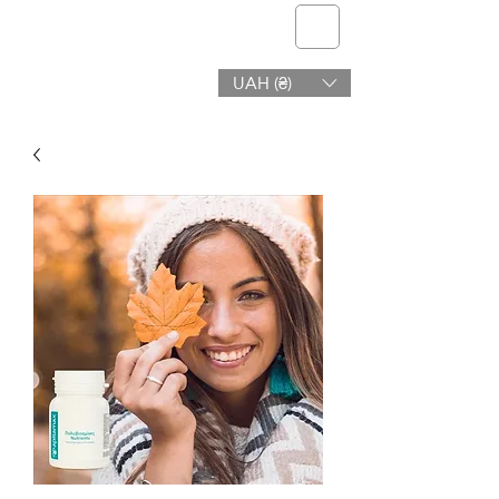
telmone
UAH (₴)
Salud y Belleza