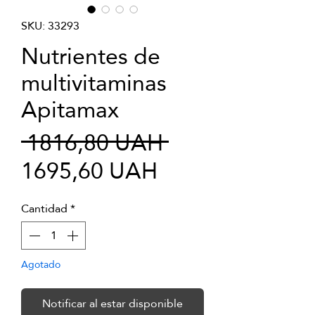
SKU: 33293
Nutrientes de
multivitaminas
Apitamax
Precio
 1816,80 UAH 
Precio
1695,60 UAH
de
Cantidad
*
oferta
Agotado
Notificar al estar disponible