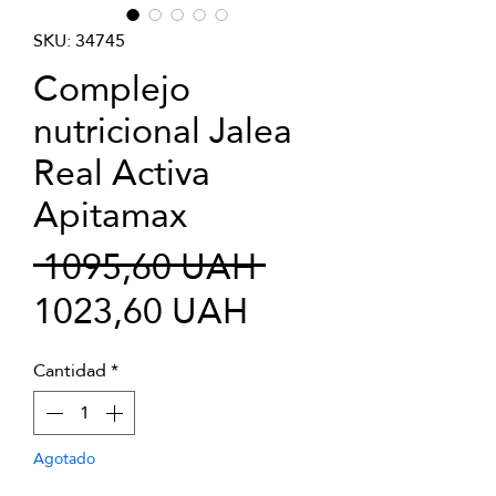
SKU: 34745
Complejo
nutricional Jalea
Real Activa
Apitamax
Precio
 1095,60 UAH 
Precio
1023,60 UAH
de
Cantidad
*
oferta
Agotado