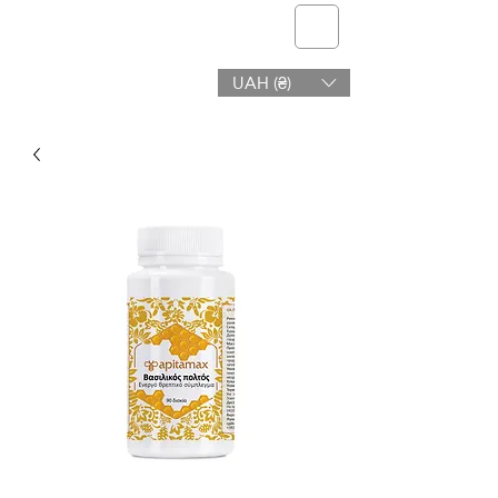
telmone
UAH (₴)
Salud y Belleza