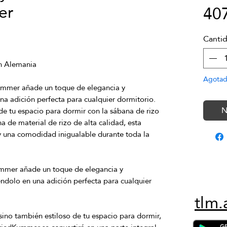
er
40
Canti
Agota
Kummer añade un toque de elegancia y 
N
de tu espacio para dormir con la sábana de rizo 
de material de rizo de alta calidad, esta 
y una comodidad inigualable durante toda la 
ummer añade un toque de elegancia y 
éndolo en una adición perfecta para cualquier 
tlm.
ino también estiloso de tu espacio para dormir, 