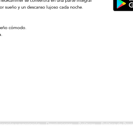
riedKummer se convertirá en una parte integral 
icación y suscripción
Devoluciones
Políticas
Política de Priv
©2026 Telmone.shop, autorizado por Telmone.nl. Salud y Belleza