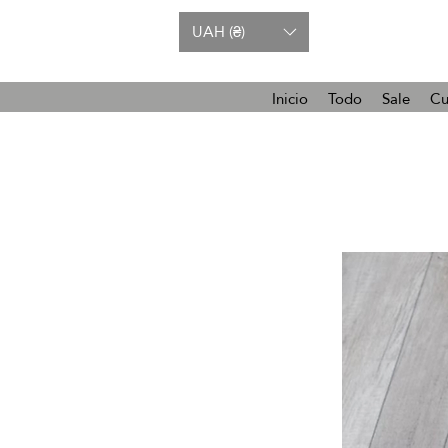
UAH (₴)
Inicio
Todo
Sale
Cu