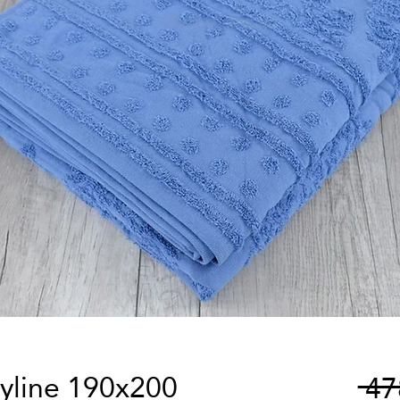
kyline 190x200
 4