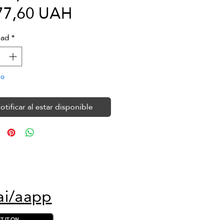
Precio
77,60 UAH
de
dad
*
oferta
do
otificar al estar disponible
ai/aapp