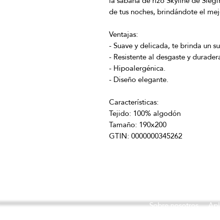
la sábana de rizo Skyline de Siegf
GTIN: 0000000345262
Sobre nosotros
Apl