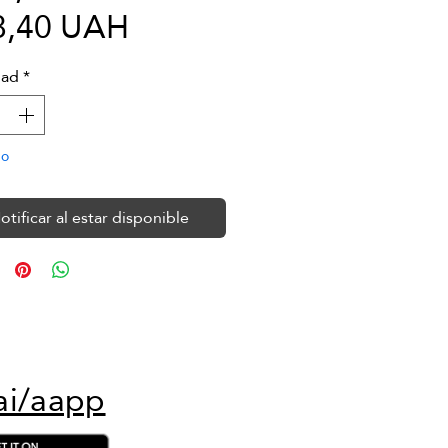
Precio
8,40 UAH
de
dad
*
oferta
do
otificar al estar disponible
ai/aapp