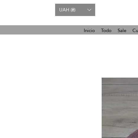
UAH (₴)
Inicio
Todo
Sale
Cu