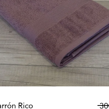
arrón Rico
 3