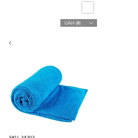
telmone
UAH (₴)
Salud y Belleza
SKU: 34203