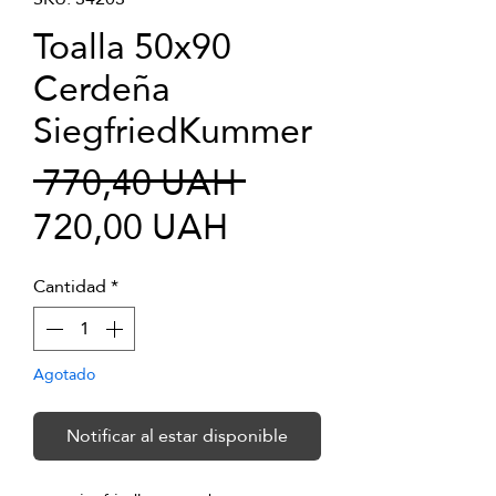
Toalla 50x90
Cerdeña
SiegfriedKummer
Precio
 770,40 UAH 
Precio
720,00 UAH
de
Cantidad
*
oferta
Agotado
Notificar al estar disponible