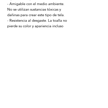
- Amigable con el medio ambiente. 
No se utilizan sustancias tóxicas y 
- Resistencia al desgaste. La toalla no 
pierde su color y apariencia incluso 
después de un gran número de 
SiegfriedKummer sabe cómo hacer tu 
Ingredientes del producto:
Embalaje - paquete de PE.