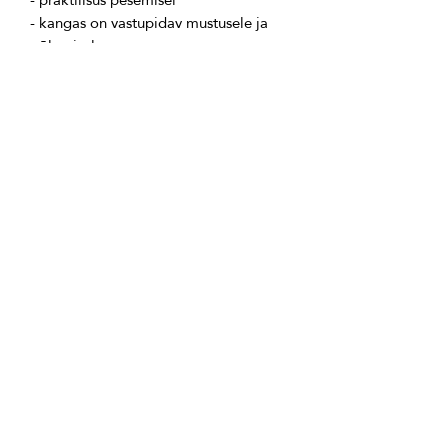
- kangas on vastupidav mustusele ja 
Toote koostisosad:
Ei ole kaaslane!!!.
tlm.ai/aapp