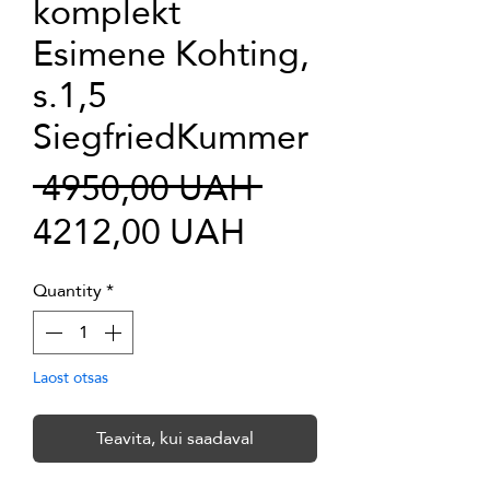
komplekt
Esimene Kohting,
s.1,5
SiegfriedKummer
Regular
 4950,00 UAH 
Sale
Price
4212,00 UAH
Price
Quantity
*
Laost otsas
Teavita, kui saadaval