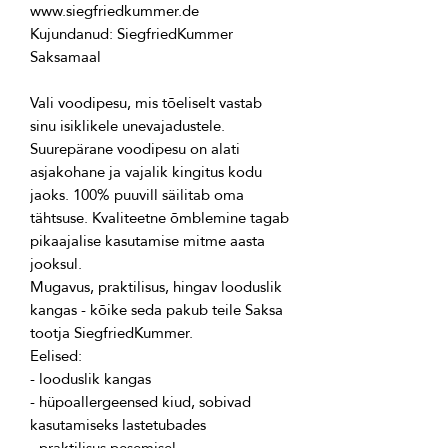
Kujundanud: SiegfriedKummer 
Vali voodipesu, mis tõeliselt vastab 
Suurepärane voodipesu on alati 
asjakohane ja vajalik kingitus kodu 
jaoks. 100% puuvill säilitab oma 
tähtsuse. Kvaliteetne õmblemine tagab 
pikaajalise kasutamise mitme aasta 
Mugavus, praktilisus, hingav looduslik 
kangas - kõike seda pakub teile Saksa 
- hüpoallergeensed kiud, sobivad 