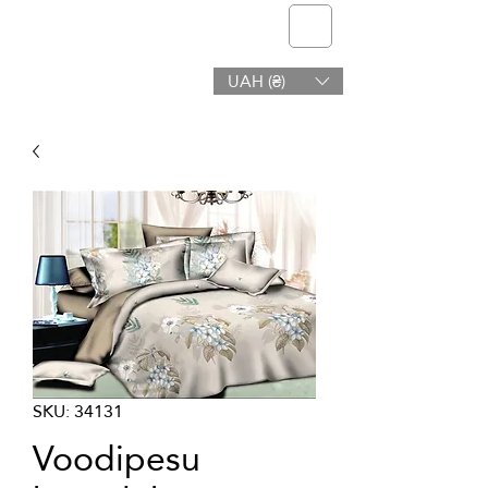
telmone
UAH (₴)
Tervis ja ilu
SKU: 34131
Voodipesu