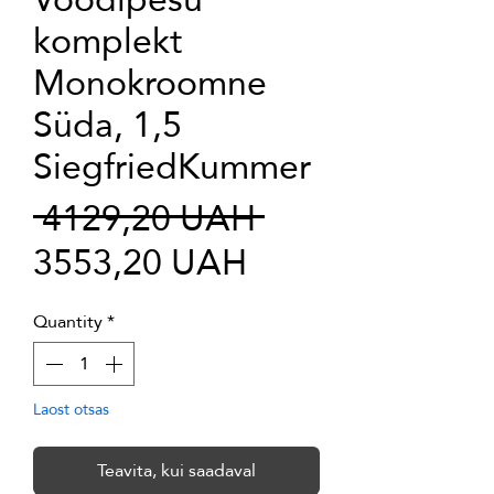
komplekt
Monokroomne
Süda, 1,5
SiegfriedKummer
Regular
 4129,20 UAH 
Sale
Price
3553,20 UAH
Price
Quantity
*
Laost otsas
Teavita, kui saadaval