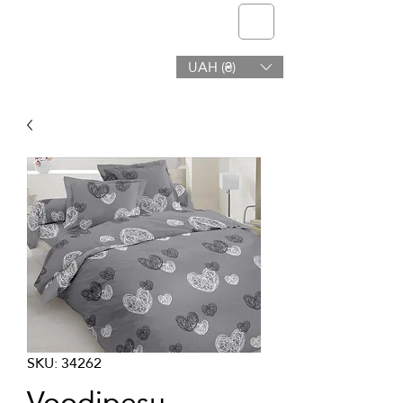
telmone
UAH (₴)
Tervis ja ilu
SKU: 34262
Voodipesu