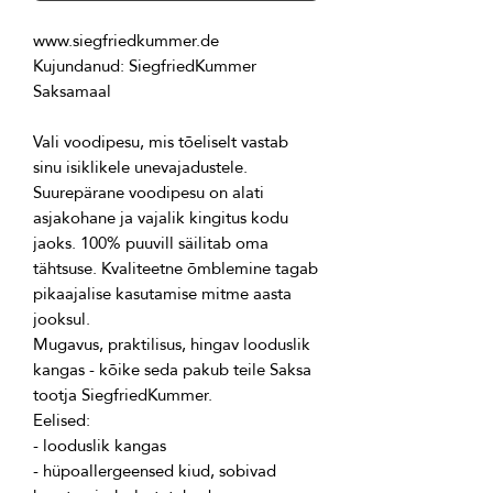
Kujundanud: SiegfriedKummer 
Vali voodipesu, mis tõeliselt vastab 
Suurepärane voodipesu on alati 
asjakohane ja vajalik kingitus kodu 
jaoks. 100% puuvill säilitab oma 
tähtsuse. Kvaliteetne õmblemine tagab 
pikaajalise kasutamise mitme aasta 
Mugavus, praktilisus, hingav looduslik 
kangas - kõike seda pakub teile Saksa 
- hüpoallergeensed kiud, sobivad 