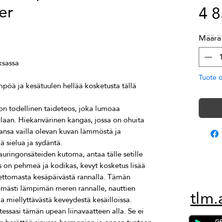
er
4 
Määrä
Tuote 
öä ja kesätuulen hellää kosketusta tällä 
n todellinen taideteos, joka lumoaa 
llaan. Hiekanvärinen kangas, jossa on ohuita 
taansa vailla olevan kuvan lämmöstä ja 
auringonsäteiden kutoma, antaa tälle setille 
s on pehmeä ja kodikas, kevyt kosketus lisää 
ettomasta kesäpäivästä rannalla. Tämän 
tömästi lämpimän meren rannalle, nauttien 
tlm.
essasi tämän upean liinavaatteen alla. Se ei 