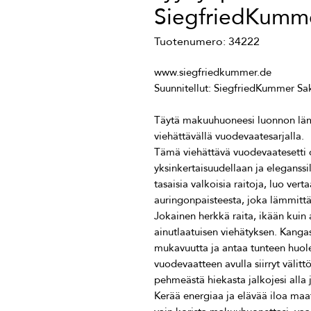
SiegfriedKumm
Tuotenumero: 34222
Täytä makuuhuoneesi luonnon lämp
Tämä viehättävä vuodevaatesetti o
yksinkertaisuudellaan ja eleganssi
tasaisia valkoisia raitoja, luo ver
Jokainen herkkä raita, ikään kuin 
ainutlaatuisen viehätyksen. Kanga
mukavuutta ja antaa tunteen huol
vuodevaatteen avulla siirryt välit
Kerää energiaa ja elävää iloa maat