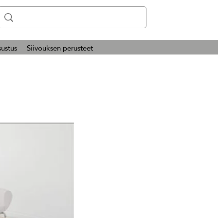
ustus
Siivouksen perusteet