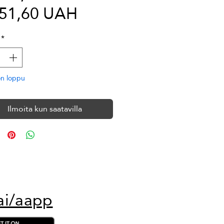
Alehinta
hinta
851,60 UAH
*
on loppu
Ilmoita kun saatavilla
ai/aapp