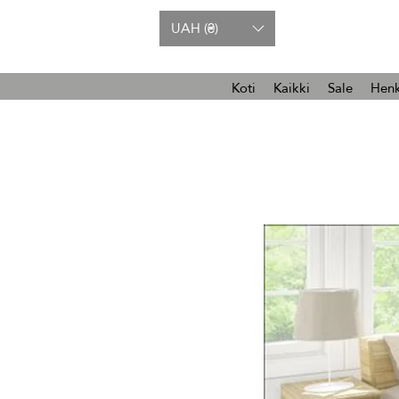
UAH (₴)
Koti
Kaikki
Sale
Henk