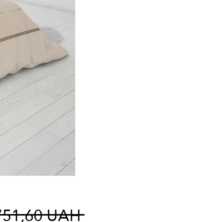
Normaali
751,60 UAH 