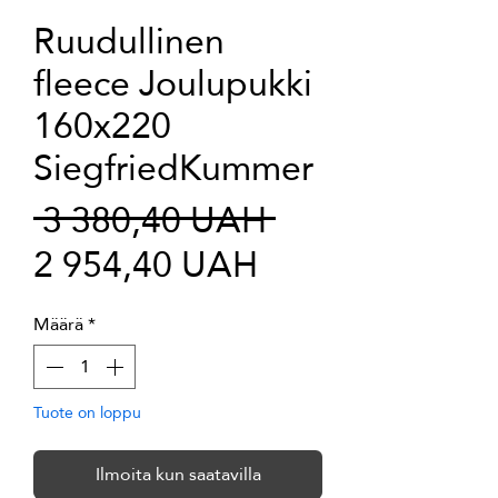
Ruudullinen
fleece Joulupukki
160x220
SiegfriedKummer
Normaali
 3 380,40 UAH 
Alehinta
hinta
2 954,40 UAH
Määrä
*
Tuote on loppu
Ilmoita kun saatavilla