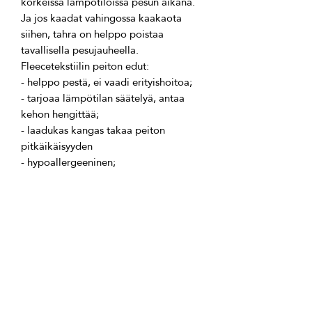
korkeissa lämpötiloissa pesun aikana. 
Ja jos kaadat vahingossa kaakaota 
siihen, tahra on helppo poistaa 
- tarjoaa lämpötilan säätelyä, antaa 
- laadukas kangas takaa peiton 
- uudenvuoden suunnittelun ansiosta se 
on loistava lahja sukulaisille ja 
Hanki itsellesi ja läheisillesi 
uudenvuodenlahja 