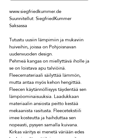
Suunnitellut: SiegfriedKummer 
Tutustu uusiin lämpimiin ja mukaviin 
huiveihin, joissa on Pohjoisnavan 
Pehmeä kangas on miellyttävä iholle ja 
se on loistava apu talviöinä. 
Fleecemateriaali säilyttää lämmön, 
mutta antaa myös kehon hengittää. 
Fleecen käytännöllisyys täydentää sen 
lämpöominaisuuksia. Laadukkaan 
materiaalin ansiosta peitto kestää 
mekaanista rasitusta. Fleecetekstiili 
imee kosteutta ja haihduttaa sen 
Kirkas väritys ei menetä väriään edes 