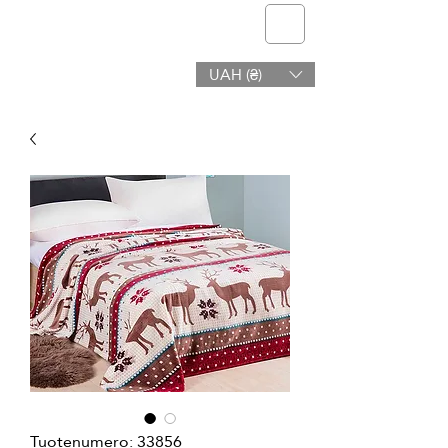
telmone
UAH (₴)
Terveys ja Kauneus
Tuotenumero: 33856