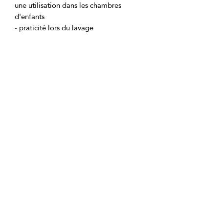
une utilisation dans les chambres 
- le tissu est résistant à la saleté et aux 
Ingrédients du produit:
emballage en PVC avec fermeture 
Pas un compagnon.