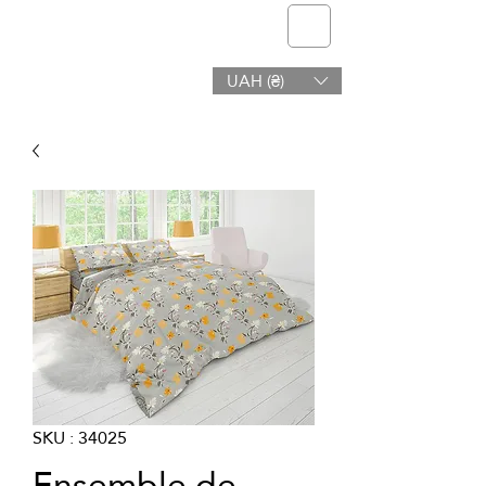
telmone
UAH (₴)
Santé et Beauté
SKU : 34025
Ensemble de