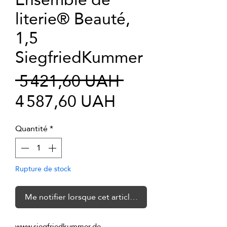
literie® Beauté,
1,5
SiegfriedKummer
Prix
 5 421,60 UAH 
Prix
original
4 587,60 UAH
promotionnel
Quantité
*
Rupture de stock
Me notifier lorsque cet article est disponible