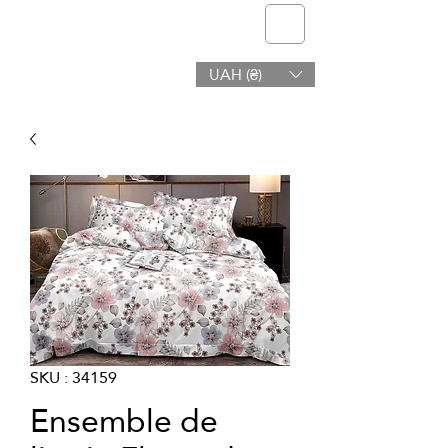
telmone
UAH (₴)
Santé et Beauté
SKU : 34159
Ensemble de