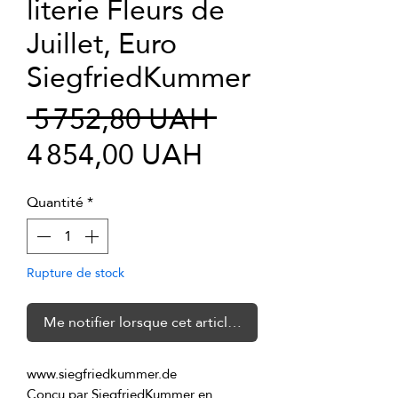
literie Fleurs de
Juillet, Euro
SiegfriedKummer
Prix
 5 752,80 UAH 
Prix
original
4 854,00 UAH
promotionnel
Quantité
*
Rupture de stock
Me notifier lorsque cet article est disponible
Conçu par SiegfriedKummer en 