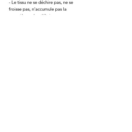
- Le tissu ne se déchire pas, ne se 
froisse pas, n'accumule pas la 
Ingrédients du produit:
emballage en PVC avec fermeture 
éclair.