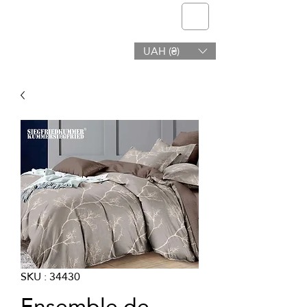
telmone
UAH (₴)
Santé et Beauté
SKU : 34430
Ensemble de