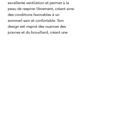
excellente ventilation et permet à la 
peau de respirer librement, créant ainsi 
des conditions favorables à un 
sommeil sain et confortable. Son 
design est inspiré des nuances des 
prairies et du brouillard, créant une 
atmosphère de calme et d'harmonie 
dans votre chambre à coucher, vous 
aidant à vous détendre et à bénéficier 
Emballage en PVC avec fermeture 
GTIN: 0000000344302