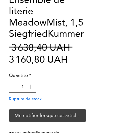
literie
MeadowMist, 1,5
SiegfriedKummer
Prix
 3 638,40 UAH 
Prix
original
3 160,80 UAH
promotionnel
Quantité
*
Rupture de stock
Me notifier lorsque cet article est disponible