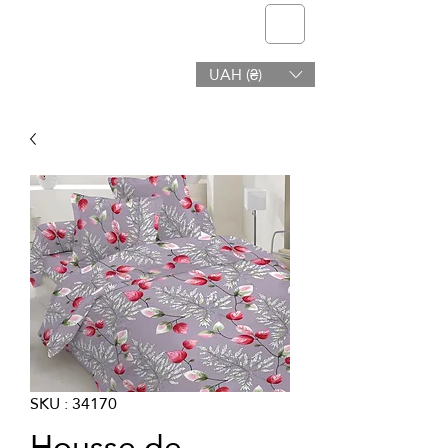
telmone
UAH (₴)
Santé et Beauté
SKU : 34170
Housse de