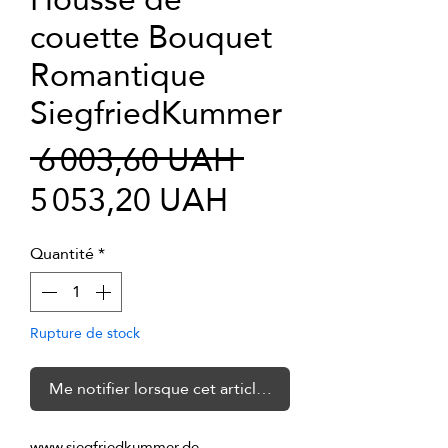
couette Bouquet
Romantique
SiegfriedKummer
Prix
 6 003,60 UAH 
Prix
original
5 053,20 UAH
promotionnel
Quantité
*
Rupture de stock
Me notifier lorsque cet article est disponible