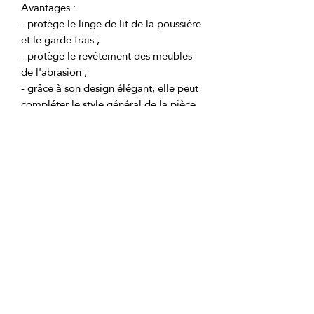
- protège le linge de lit de la poussière 
- protège le revêtement des meubles 
- grâce à son design élégant, elle peut 
compléter le style général de la pièce 
- fabriquée à partir de matériaux 
- facile à entretenir, peut être lavée en 
- durable, conserve sa forme et sa 
Ingrédients du produit:
Garnissage : fibre siliconée 60 g/m2.