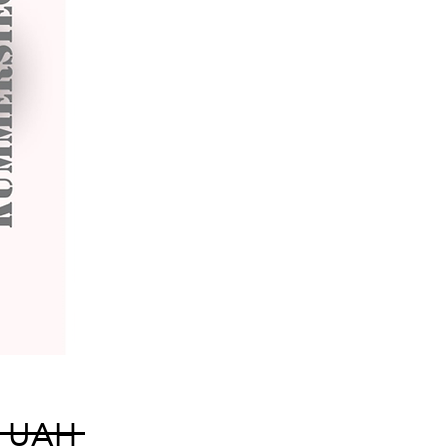
Prix
0 UAH 