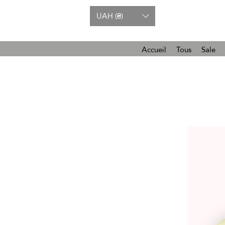
UAH (₴)
Accueil
Tous
Sale