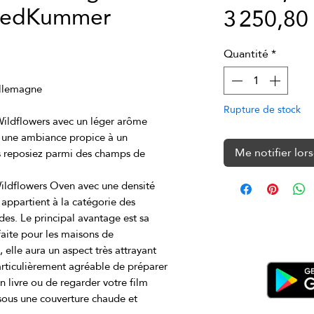
riedKummer
3 250,8
Quantité
*
Rupture de stock
ildflowers avec un léger arôme 
r une ambiance propice à un 
Me notifier lors
 reposiez parmi des champs de 
ldflowers Oven avec une densité 
appartient à la catégorie des 
es. Le principal avantage est sa 
faite pour les maisons de 
lle aura un aspect très attrayant 
 particulièrement agréable de préparer 
n livre ou de regarder votre film 
sous une couverture chaude et 