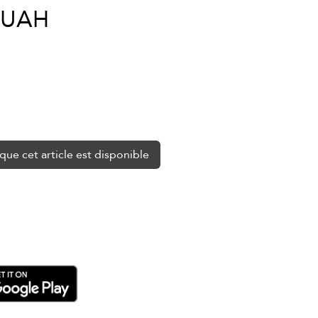
Prix
original
0 UAH
promotionnel
que cet article est disponible