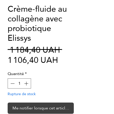
Crème-fluide au
collagène avec
probiotique
Elissys
Prix
 1 184,40 UAH 
Prix
original
1 106,40 UAH
promotionnel
Quantité
*
Rupture de stock
Me notifier lorsque cet article est disponible