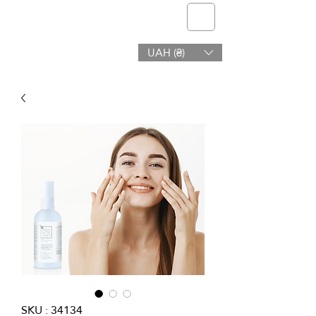
telmone
UAH (₴)
Santé et Beauté
SKU : 34134