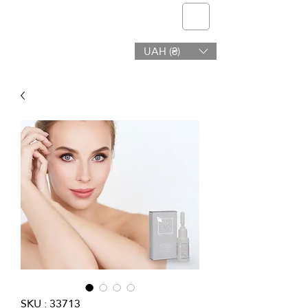
telmone
UAH (₴)
Santé et Beauté
SKU : 33713