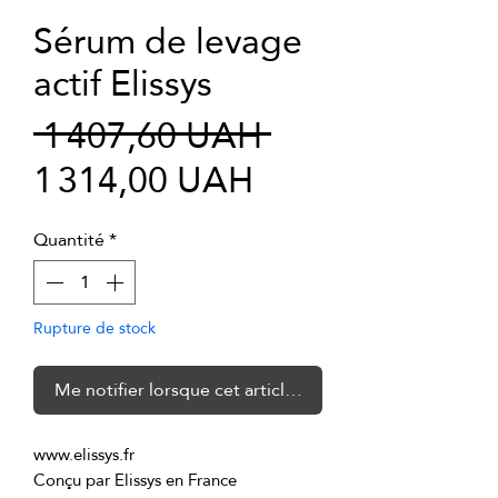
Sérum de levage
actif Elissys
Prix
 1 407,60 UAH 
Prix
original
1 314,00 UAH
promotionnel
Quantité
*
Rupture de stock
Me notifier lorsque cet article est disponible