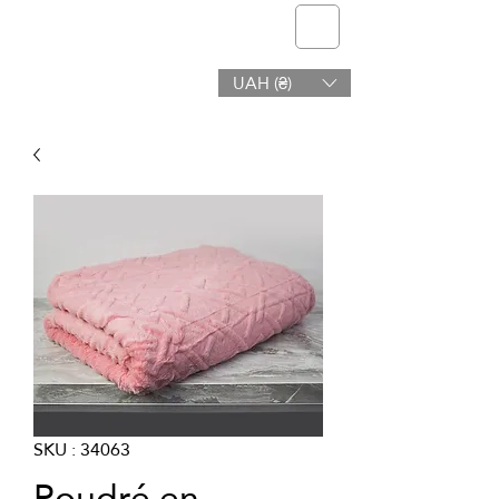
telmone
UAH (₴)
Santé et Beauté
SKU : 34063
Poudré en