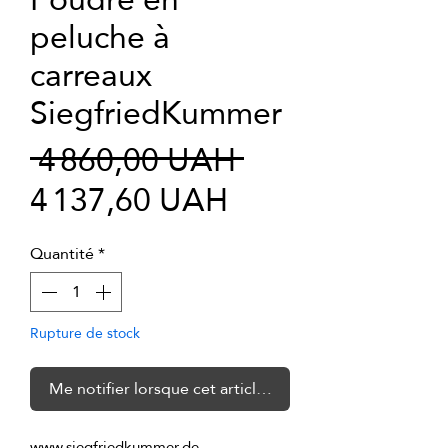
peluche à
carreaux
SiegfriedKummer
Prix
 4 860,00 UAH 
Prix
original
4 137,60 UAH
promotionnel
Quantité
*
Rupture de stock
Me notifier lorsque cet article est disponible