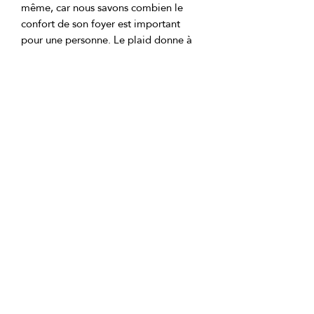
même, car nous savons combien le 
confort de son foyer est important 
pour une personne. Le plaid donne à 
une nouvelle maison ou à un nouvel 
appartement une atmosphère 
Les couvertures en plaid font un 
excellent travail pour vous garder au 
Ingrédients du produit:
Tissu : 100 % polyester (polaire). 
Densité : 300±5 g/m². Taille 200 (+/-2 
cm) * 230 cm.