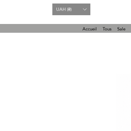
UAH (₴)
Accueil
Tous
Sale