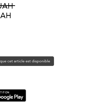
Prix
UAH 
Prix
original
UAH
promotionnel
que cet article est disponible