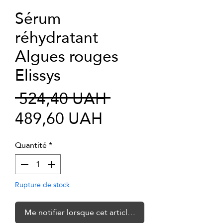
Sérum
réhydratant
Algues rouges
Elissys
Prix
 524,40 UAH 
Prix
original
489,60 UAH
promotionnel
Quantité
*
Rupture de stock
Me notifier lorsque cet article est disponible