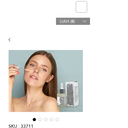
telmone
UAH (₴)
Santé et Beauté
SKU : 33711