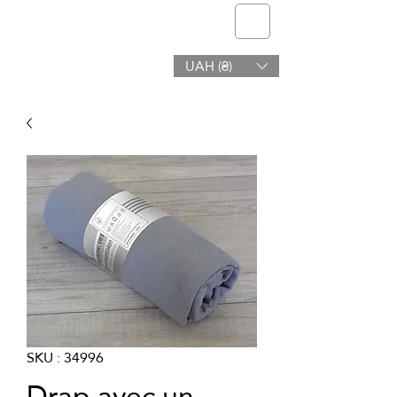
telmone
UAH (₴)
Santé et Beauté
SKU : 34996
Drap avec un