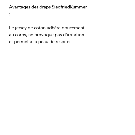
Avantages des draps SiegfriedKummer 
Le jersey de coton adhère doucement 
au corps, ne provoque pas d'irritation 
Praticité d'entretien. Le tissu se froisse 
peu, sèche rapidement, supporte bien 
le lavage et conserve sa forme et sa 
Facilité de mise en place. L'élastique 
garantit que le drap est solidement 
fixé sans glisser, même avec des 
Neutralité stylée. La palette de 
couleurs moderne (vanille, gris clair, 