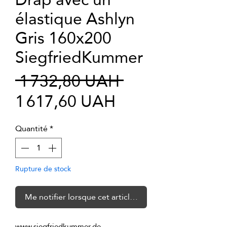
élastique Ashlyn
Gris 160x200
SiegfriedKummer
Prix
 1 732,80 UAH 
Prix
original
1 617,60 UAH
promotionnel
Quantité
*
Rupture de stock
Me notifier lorsque cet article est disponible