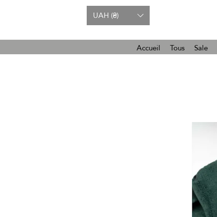
UAH (₴)
Accueil
Tous
Sale