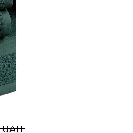
Prix
0 UAH 