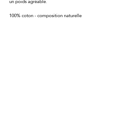
100% coton - composition naturelle 
50x90 cm - version compacte pour un 
70x140 cm - serviette de bain pleine 
GTIN: 0000000349307