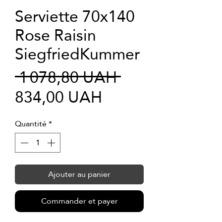
Serviette 70x140
Rose Raisin
SiegfriedKummer
Prix
 1 078,80 UAH 
Prix
original
834,00 UAH
promotionnel
Quantité
*
Ajouter au panier
Commander et payer