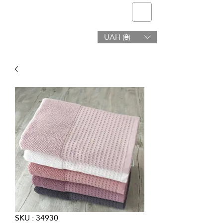
telmone
UAH (₴)
Santé et Beauté
SKU : 34930