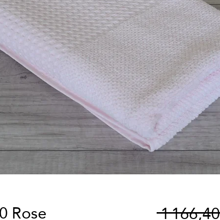
40 Rose
 1 166,4