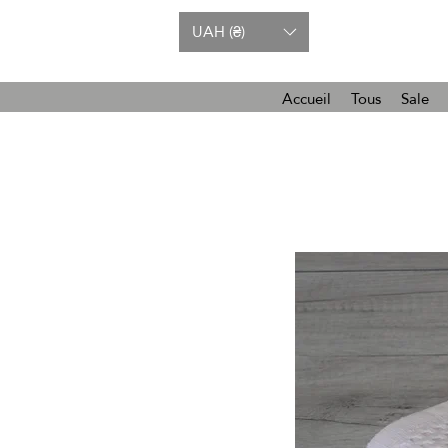
UAH (₴)
Accueil
Tous
Sale