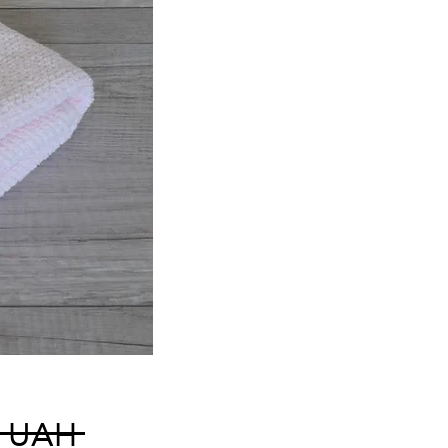
Prix
0 UAH 