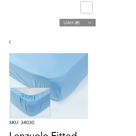
Telmone
UAH (₴)
Salute e bellezza
SKU: 34030
Lenzuolo Fitted