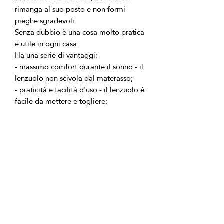
rimanga al suo posto e non formi 
Senza dubbio è una cosa molto pratica 
- massimo comfort durante il sonno - il 
- praticità e facilità d'uso - il lenzuolo è 
- aspetto ordinato del letto - nessuna 
- possibilità di utilizzo come 
coprimaterasso - protezione da 
- facile da curare - i prodotti non si 
sgualciscono e si lavano facilmente a 