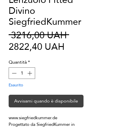
Divino
SiegfriedKummer
Prezzo
 3216,00 UAH 
Prezzo
regolare
2822,40 UAH
scontato
Quantità
*
Esaurito
Avvisami quando è disponibile
Progettato da SiegfriedKummer in 