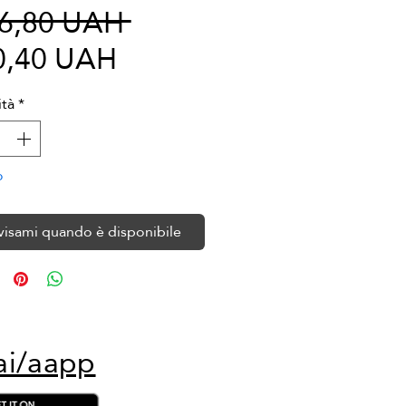
Prezzo
06,80 UAH 
Prezzo
regolare
0,40 UAH
scontato
tà
*
o
visami quando è disponibile
ai/aapp