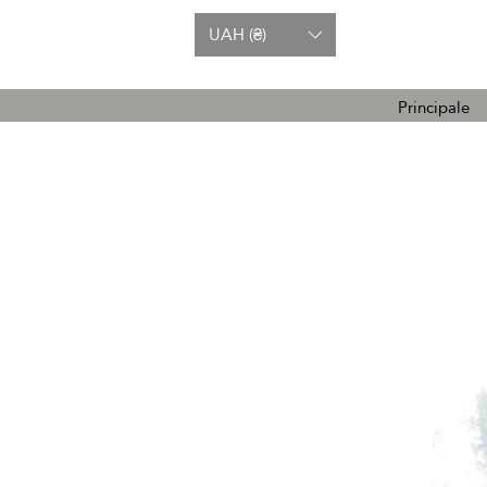
UAH (₴)
Principale