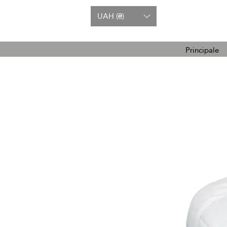
UAH (₴)
Principale