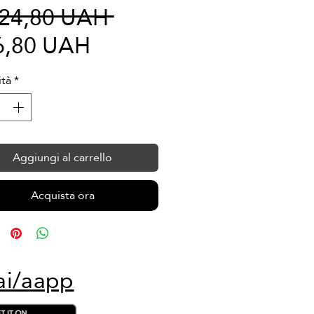
Prezzo
024,80 UAH 
Prezzo
regolare
6,80 UAH
scontato
tà
*
Aggiungi al carrello
Acquista ora
ai/aapp