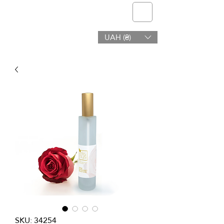
Telmone
UAH (₴)
Salute e bellezza
SKU: 34254