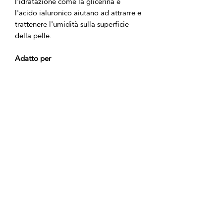
l'idratazione come la glicerina e 
l'acido ialuronico aiutano ad attrarre e 
trattenere l'umidità sulla superficie 
Adatto per
Pelle normale a secca
Coloriti opachi o stanchi
Texture o tono irregolari
Routine quotidiane di cura della
pelle del viso
Ingredienti del prodotto:
Acqua, Culture di Batteri Probiotici, 
Trigliceridi Caprilici/Caprici, Cetearyl 
Glucoside, Sorbitano Olivato, Estratto 
di Fiore di Rosa, Estratto di Fiore di 
Hibiscus Sabdariffa, Estratto di Fiori di 