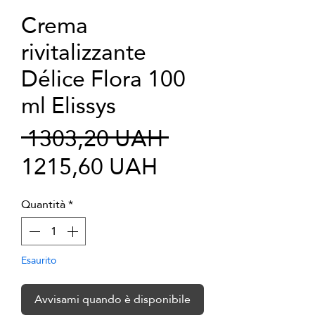
Crema
rivitalizzante
Délice Flora 100
ml Elissys
Prezzo
 1303,20 UAH 
Prezzo
regolare
1215,60 UAH
scontato
Quantità
*
Esaurito
Avvisami quando è disponibile