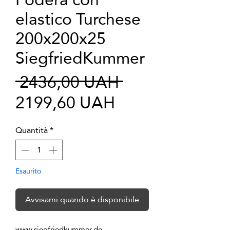
elastico Turchese
200x200x25
SiegfriedKummer
Prezzo
 2436,00 UAH 
Prezzo
regolare
2199,60 UAH
scontato
Quantità
*
Esaurito
Avvisami quando è disponibile