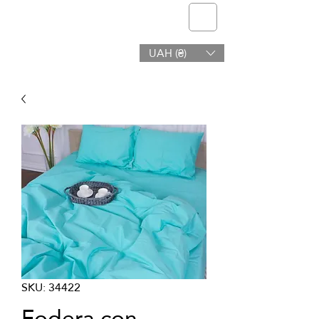
Telmone
UAH (₴)
Salute e bellezza
SKU: 34422
Fodera con