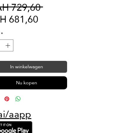
Normale
AH 729,60 
Verkoopprijs
prijs
H 681,60
*
In winkelwagen
Nu kopen
ai/aapp