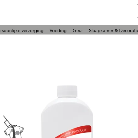
telmone
Gezondheid en Schoonheid
rsoonlijke verzorging
Voeding
Geur
Slaapkamer & Decorati