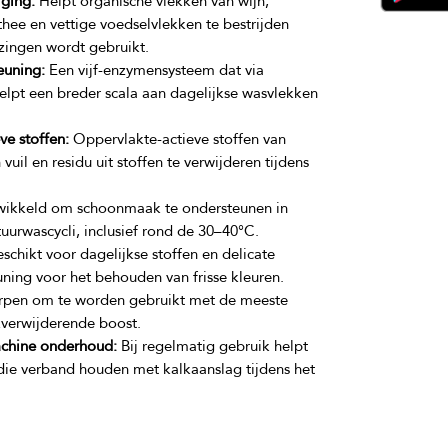
ging:
Helpt organische vlekken van wijn,
 thee en vettige voedselvlekken te bestrijden
zingen wordt gebruikt.
euning:
Een vijf-enzymensysteem dat via
elpt een breder scala aan dagelijkse wasvlekken
ve stoffen:
Oppervlakte-actieve stoffen van
uil en residu uit stoffen te verwijderen tijdens
ikkeld om schoonmaak te ondersteunen in
urwascycli, inclusief rond de 30–40°C.
schikt voor dagelijkse stoffen en delicate
uning voor het behouden van frisse kleuren.
pen om te worden gebruikt met de meeste
kverwijderende boost.
chine onderhoud:
Bij regelmatig gebruik helpt
ie verband houden met kalkaanslag tijdens het