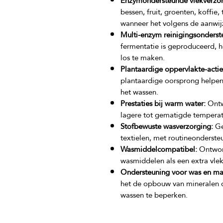
Enzymondersteunde vlekverzor
bessen, fruit, groenten, koffie,
wanneer het volgens de aanwij
Multi-enzym reinigingsonderst
fermentatie is geproduceerd, h
los te maken.
Plantaardige oppervlakte-actie
plantaardige oorsprong helpen v
het wassen.
Prestaties bij warm water:
Ontw
lagere tot gematigde temperatu
Stofbewuste wasverzorging:
Ge
textielen, met routineonderste
Wasmiddelcompatibel:
Ontwor
wasmiddelen als een extra vle
Ondersteuning voor was en ma
het de opbouw van mineralen d
wassen te beperken.