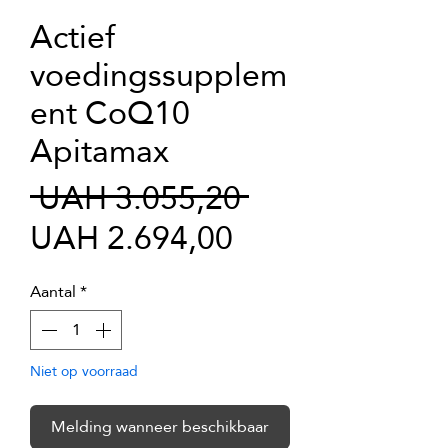
Actief
voedingssupplem
ent CoQ10
Apitamax
Normale
 UAH 3.055,20 
Verkoopprijs
prijs
UAH 2.694,00
Aantal
*
Niet op voorraad
Melding wanneer beschikbaar