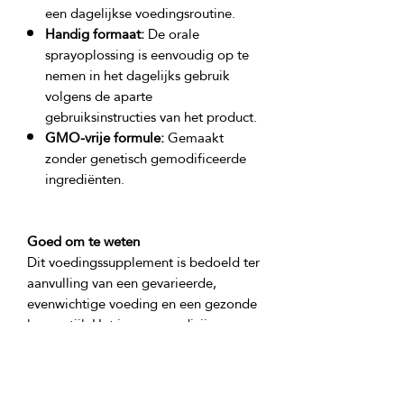
een dagelijkse voedingsroutine.
Handig formaat:
De orale
sprayoplossing is eenvoudig op te
nemen in het dagelijks gebruik
volgens de aparte
gebruiksinstructies van het product.
GMO-vrije formule:
Gemaakt
zonder genetisch gemodificeerde
ingrediënten.
Goed om te weten
Dit voedingssupplement is bedoeld ter 
aanvulling van een gevarieerde, 
evenwichtige voeding en een gezonde 
levensstijl. Het is geen medicijn en 
moet worden gebruikt zoals 
aangegeven op de productpagina of 