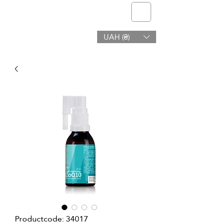
telmone
UAH (₴)
Gezondheid en Schoonheid
Productcode: 34017