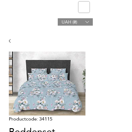
telmone
UAH (₴)
Gezondheid en Schoonheid
Productcode: 34115
Beddenset