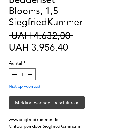
Blooms, 1,5
SiegfriedKummer
Normale
 UAH 4.632,00 
Verkoopprijs
prijs
UAH 3.956,40
Aantal
*
Niet op voorraad
Melding wanneer beschikbaar
Ontworpen door SiegfriedKummer in 