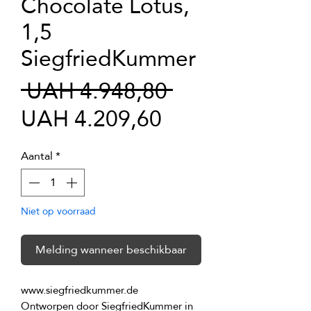
Chocolate Lotus,
1,5
SiegfriedKummer
Normale
 UAH 4.948,80 
Verkoopprijs
prijs
UAH 4.209,60
Aantal
*
Niet op voorraad
Melding wanneer beschikbaar
Ontworpen door SiegfriedKummer in 