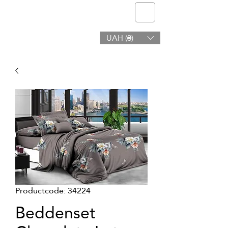
telmone
UAH (₴)
Gezondheid en Schoonheid
Productcode: 34224
Beddenset