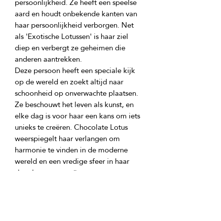
persoonlijkheid. Ze heeft een speelse 
aard en houdt onbekende kanten van 
haar persoonlijkheid verborgen. Net 
als 'Exotische Lotussen' is haar ziel 
diep en verbergt ze geheimen die 
Deze persoon heeft een speciale kijk 
op de wereld en zoekt altijd naar 
schoonheid op onverwachte plaatsen. 
Ze beschouwt het leven als kunst, en 
elke dag is voor haar een kans om iets 
unieks te creëren. Chocolate Lotus 
weerspiegelt haar verlangen om 
harmonie te vinden in de moderne 
wereld en een vredige sfeer in haar 
Zo iemand weet van het moment te 
genieten en voelt wanhoop wanneer ze 
de schoonheid om zich heen ziet. 
Chocolate Lotus helpt haar om zich 