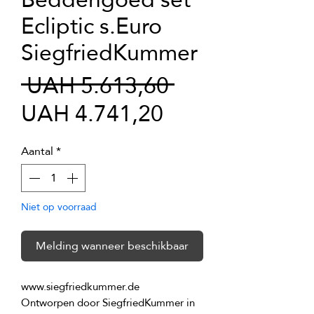
Ecliptic s.Euro
SiegfriedKummer
Normale
 UAH 5.613,60 
Verkoopprijs
prijs
UAH 4.741,20
Aantal
*
Niet op voorraad
Melding wanneer beschikbaar
Ontworpen door SiegfriedKummer in 