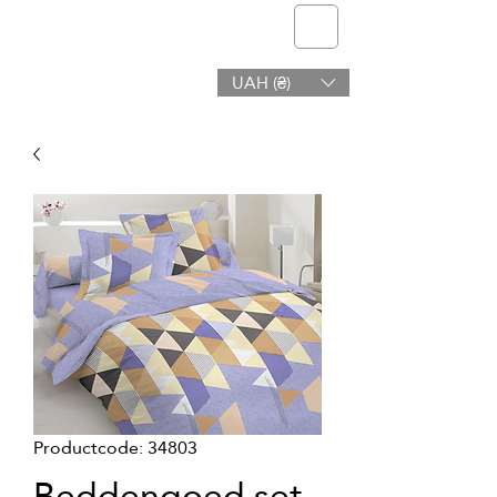
telmone
UAH (₴)
Gezondheid en Schoonheid
Productcode: 34803
Beddengoed set