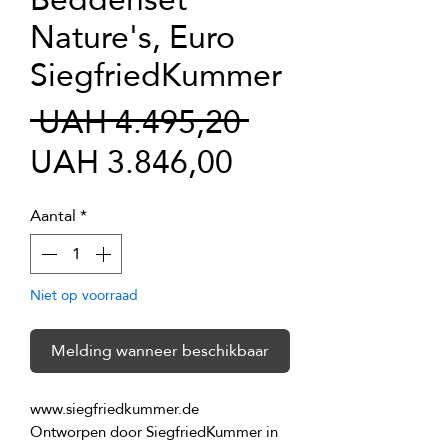
Nature's, Euro
SiegfriedKummer
Normale
 UAH 4.495,20 
Verkoopprijs
prijs
UAH 3.846,00
Aantal
*
Niet op voorraad
Melding wanneer beschikbaar
Ontworpen door SiegfriedKummer in 