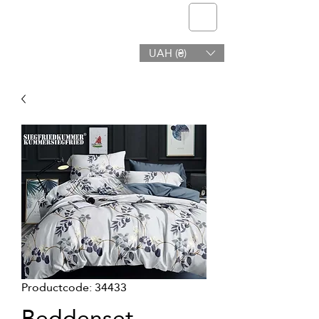
telmone
UAH (₴)
Gezondheid en Schoonheid
Productcode: 34433
Beddenset