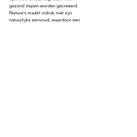
gezond slapen worden gecreëerd. 
Nature's maakt indruk met zijn 
natuurlijke eenvoud, waardoor een 
sfeer van harmonie en rust ontstaat die 
nodig is voor een goede nachtrust, 
GTIN: 0000000344333