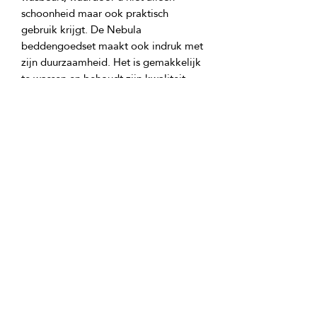
schoonheid maar ook praktisch 
gebruik krijgt. De Nebula 
beddengoedset maakt ook indruk met 
zijn duurzaamheid. Het is gemakkelijk 
te wassen en behoudt zijn kwaliteit 
gedurende een lange periode van 
gebruik, wat tevredenheid garandeert 
GTIN: 0000000344395