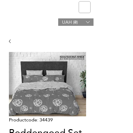
telmone
UAH (₴)
Gezondheid en Schoonheid
Productcode: 34439
Beddengoed Set