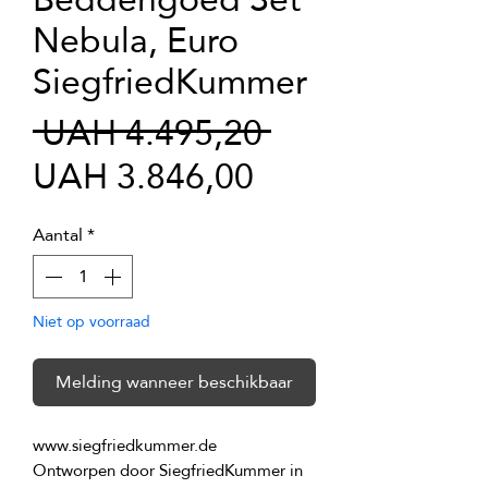
Nebula, Euro
SiegfriedKummer
Normale
 UAH 4.495,20 
Verkoopprijs
prijs
UAH 3.846,00
Aantal
*
Niet op voorraad
Melding wanneer beschikbaar
Ontworpen door SiegfriedKummer in 