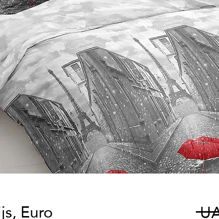
js, Euro
 UA