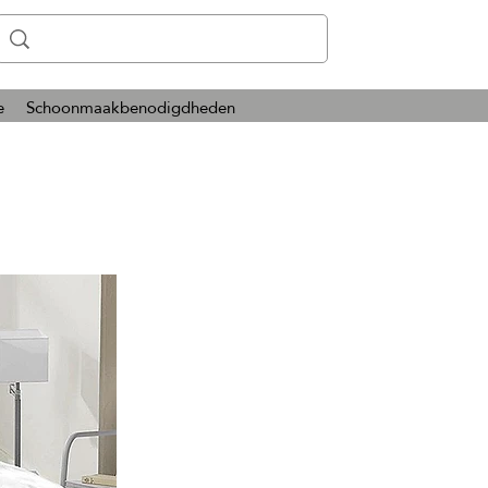
e
Schoonmaakbenodigdheden