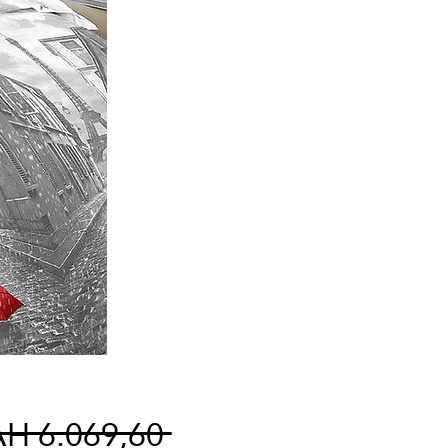
Normale
H 6.069,60 