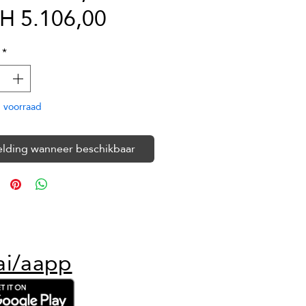
Verkoopprijs
prijs
H 5.106,00
*
 voorraad
lding wanneer beschikbaar
ai/aapp