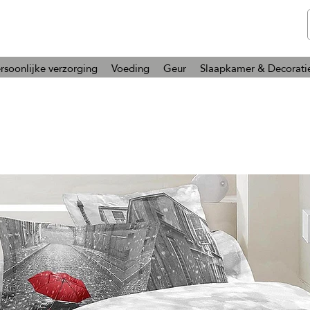
telmone
Gezondheid en Schoonheid
rsoonlijke verzorging
Voeding
Geur
Slaapkamer & Decorati