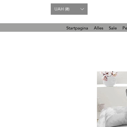
UAH (₴)
Startpagina
Alles
Sale
Pe